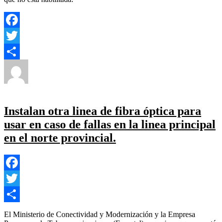
Facebook
Twitter
Autor
Publicado
Categorías
Compartir
el
Yezugun
28 de junio de 2023
Inseguridad
,
Local
,
Politica
en
Estado
,
Salud
,
Seguridad
Deja un comentario
Menor
impactó
Instalan otra linea de fibra óptica para
contra
usar en caso de fallas en la linea principal
un
árbol
en el norte provincial.
una
camioneta
en
Victorica.
Facebook
Twitter
Compartir
El Ministerio de Conectividad y Modernización y la Empresa