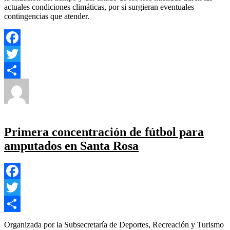
actuales condiciones climáticas, por si surgieran eventuales
contingencias que atender.
Facebook
Twitter
Autor
Publicado
Categorías
Compartir
el
Yezugun
24 de junio de 2023
Ambental
,
Nacional
,
en
Provincial
Deja un comentario
Confirman
una
Primera concentración de fútbol para
importante
amputados en Santa Rosa
crecida
en
la
alta
cuenca
Facebook
del
río
Twitter
Colorado
Compartir
por
Organizada por la Subsecretaría de Deportes, Recreación y Turismo
las