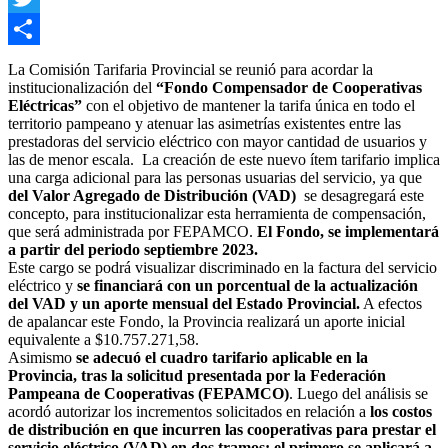
Twitter
Compartir
La Comisión Tarifaria Provincial se reunió para acordar la
institucionalización del
“Fondo Compensador de Cooperativas
Eléctricas”
con el objetivo de mantener la tarifa única en todo el
territorio pampeano y atenuar las asimetrías existentes entre las
prestadoras del servicio eléctrico con mayor cantidad de usuarios y
las de menor escala.
La creación de este nuevo ítem tarifario implica
una carga adicional para las personas usuarias del servicio, ya que
del Valor Agregado de Distribución (VAD)
se desagregará este
concepto, para institucionalizar esta herramienta de compensación,
que será administrada por FEPAMCO.
El Fondo, se implementará
a partir del periodo septiembre 2023.
Este cargo se podrá visualizar discriminado en la factura del servicio
eléctrico y
se financiará con un porcentual de la actualización
del VAD y un aporte mensual del Estado Provincial.
A efectos
de apalancar este Fondo, la Provincia realizará un aporte inicial
equivalente a $10.757.271,58.
Asimismo
se adecuó el cuadro tarifario aplicable en la
Provincia, tras la solicitud presentada por la Federación
Pampeana de Cooperativas (FEPAMCO)
. Luego del análisis se
acordó autorizar los incrementos solicitados en relación a
los costos
de distribución en que incurren las cooperativas para prestar el
servicio eléctrico (VAD) en dos tramos:
el primero se aplicará a