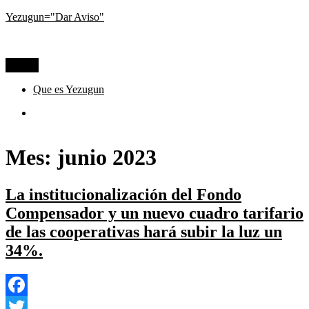
Ir
Yezugun="Dar Aviso"
al
Lo que pasa hoy, visto desde La Pampa
contenido
Menú
Que es Yezugun
Que
es
Yezugun
Mes:
junio 2023
La institucionalización del Fondo
Compensador y un nuevo cuadro tarifario
de las cooperativas hará subir la luz un
34%.
Facebook