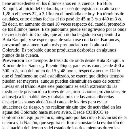
tiene antecedentes en los últimos años en la cuenca. En Buta
Ranquil, al inicio del Colorado, se pasó de registrar una altura de
1,28m el jueves 22, a 3,13m en el mediodía de hoy. En términos de
caudales, entre dichas fechas el río pasó de 45 m 3 /s a 440 m 3 /s.
Es decir, un aumento de casi 10 veces respecto del caudal promedio
de los últimos meses. Este panorama puede ser agravado por la onda
de crecida del río Grande, que aún no ha llegado en su plenitud a
Buta Ranquil, y se espera que, de solaparse con la del Barrancas,
provocará un aumento aún más pronunciado en la altura del
Colorado. Es probable que se produzcan desbordes en algunos
puntos de la cuenca.
Prevención
Los tiempos de traslado de onda desde Buta Ranquil a
Rincón de los Sauces y Puente Dique, para estos caudales de 400 a
500 m³/s, son del orden de 15 y 48 horas, respectivamente. Dado
que el fenómeno no está estabilizado, se espera que dichos tiempos
puedan ser mayores, aunque pueden disminuir en caso de ocurrir
lluvias en el tramo. Ante este panorama se están extremando las
medidas de precaución a través de las jurisdicciones provinciales. Se
aconseja a los habitantes y trabajadores de las zonas ribereñas
despejar las zonas aledañas al cauce de los ríos para evitar
situaciones de riesgo, y no realizar ningún tipo de actividad en las
aguas del Colorado hasta nuevo aviso. Desde COIRCO se
conformó un equipo técnico, integrado por las cinco Provincias de la
cuenca y la Nación, que seguirá en forma constante la evolución de
la situación del tiempo y del estado de los ríos mientras duren las