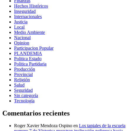
Finanzas
Hechos Históricos
Inseguridad
Internacionales
Justicia
Local
Medio Ambiente
Nacional
Opinion
Participacion Popular
PLANDEMIA
Politica Estado
Politica Partidaria
Producción
Provincial
Religión
Salud
Seguridad
Sin categoría
Tecnología
Comentarios recientes
Roger Xavier Mendoza Ospino
en
Los tapiales de la escuela
numero 7 de Victorica muestran inclinación peligrosa hacia