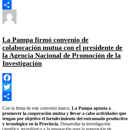
Twitter
Autor
Publicado
Categorías
Compartir
el
Yezugun
30 de junio de 2023
Corrupción estatal
,
Politica
en
Estado
,
Provincial
,
Tecnología
Deja un comentario
La
institucionalización
La Pampa firmó convenio de
del
colaboración mutua con el presidente de
Fondo
Compensador
la Agencia Nacional de Promoción de la
y
Investigación
un
nuevo
cuadro
tarifario
de
Facebook
las
cooperativas
Twitter
hará
Compartir
subir
Con la firma de este convenio marco,
La Pampa apunta a
la
promover la cooperación mutua y llevar a cabo actividades que
luz
tengan por objetivo el fortalecimiento del entramado productivo
un
y tecnológico en la Provincia.
Desarrollar la investigación
34%.
científica, tecnológica y la innovación para la generación de