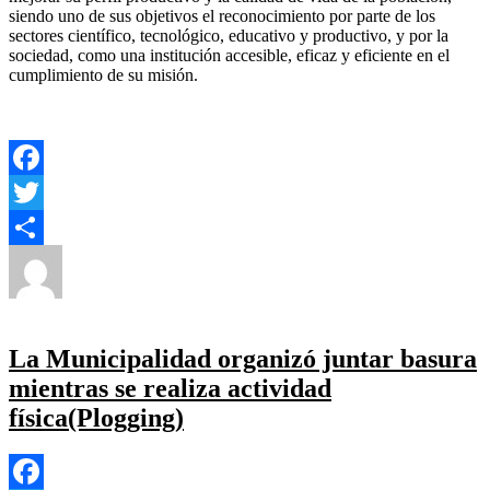
siendo uno de sus objetivos el reconocimiento por parte de los
sectores científico, tecnológico, educativo y productivo, y por la
sociedad, como una institución accesible, eficaz y eficiente en el
cumplimiento de su misión.
Facebook
Twitter
Autor
Publicado
Categorías
Compartir
el
Yezugun
29 de junio de 2023
Politica Estado
,
Provincial
,
en
Tecnología
Deja un comentario
La
Pampa
La Municipalidad organizó juntar basura
firmó
mientras se realiza actividad
convenio
de
física(Plogging)
colaboración
mutua
con
el