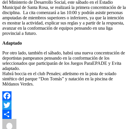
del Ministerio de Desarrollo Social, este sábado en el Estadio
lluvias.
Municipal de Santa Rosa, se realizará la primera concentración de la
disciplina.
La cita comenzará a las 10:00 y podrán asistir personas
amputadas de miembros superiores o inferiores, ya que la intención
es mostrar la actividad, explicar sus reglas y a partir de la respuesta,
avanzar en la conformación de equipos pensando en una liga
provincial a futuro.
Adaptado
Por otro lado, también el sábado, habrá una nueva concentración de
deportistas pampeanos pensando en la conformación de los
seleccionados que participarán de los Juegos ParaEPADE y Evita
adaptado.
Habrá boccia en el club Penales; atletismo en la pista de solado
sintético del parque “Don Tomás” y natación en la piscina de
Médanos Verdes.
Facebook
Twitter
Autor
Publicado
Categorías
Compartir
el