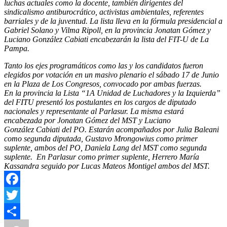
luchas actuales como la docente, también dirigentes del
sindicalismo antiburocrático, activistas ambientales, referentes
barriales y de la juventud. La lista lleva en la fórmula presidencial a
Gabriel Solano y Vilma Ripoll, en la provincia Jonatan Gómez y
Luciano González Cabiati encabezarán la lista del FIT-U de La
Pampa.
Tanto los ejes programáticos como las y los candidatos fueron
elegidos por votación en un masivo plenario el sábado 17 de Junio
en la Plaza de Los Congresos, convocado por ambas fuerzas.
En la provincia la Lista “1A Unidad de Luchadores y la Izquierda”
del FITU presentó los postulantes en los cargos de diputado
nacionales y representante al Parlasur. La misma estará
encabezada por Jonatan Gómez del MST y Luciano
González Cabiati del PO. Estarán acompañados por Julia Baleani
como segunda diputada, Gustavo Mrongowius como primer
suplente, ambos del PO, Daniela Lang del MST como segunda
suplente. En Parlasur como primer suplente, Herrero María
Kassandra seguido por Lucas Mateos Montigel ambos del MST.
Facebook
Twitter
Autor
Publicado
Categorías