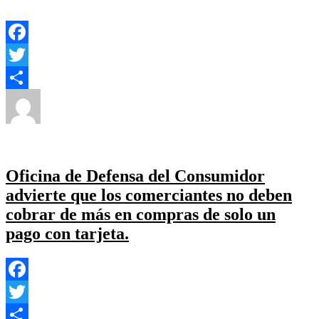
Facebook
Twitter
Autor
Publicado
Categorías
Compartir
el
Yezugun
28 de junio de 2023
Ambiental
,
Cultural
,
Deporte
,
Educacion
,
Local
,
Medio Ambiente
,
Politica Estado
,
Salud
Deja un
en
comentario
La
Municipalidad
Oficina de Defensa del Consumidor
organizó
advierte que los comerciantes no deben
juntar
basura
cobrar de más en compras de solo un
mientras
pago con tarjeta.
se
realiza
actividad
física(Plogging)
Facebook
Twitter