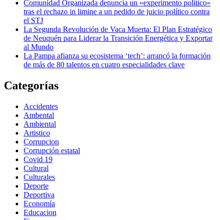
Comunidad Organizada denuncia un «experimento político»
tras el rechazo in limine a un pedido de juicio político contra
el STJ
La Segunda Revolución de Vaca Muerta: El Plan Estratégico
de Neuquén para Liderar la Transición Energética y Exportar
al Mundo
La Pampa afianza su ecosistema ‘tech’: arrancó la formación
de más de 80 talentos en cuatro especialidades clave
Categorías
Accidentes
Ambental
Ambiental
Artistico
Corrupcion
Corrupción estatal
Covid 19
Cultural
Culturales
Deporte
Deportiva
Economía
Educacion