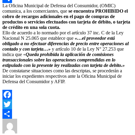
La Oficina Municipal de Defensa del Consumidor, (OMIC)
Compartir
comunica, a los comerciantes, que
se encuentra PROHIBIDO el
cobro de recargos adicionales en el pago de compras de
productos o servicios efectuados con tarjeta de débito, o tarjeta
de crédito en una sola cuota.
Ello de acuerdo a lo normado por el artículo 37 inc. C de la Ley
Nacional N 25.065 que establece que
«…el proveedor está
obligado a no efectuar diferencias de precio entre operaciones al
contado y con tarjeta…»
y artículo 10 de la Ley N° 27.253 que
indica que «
Queda prohibida la aplicación de comisiones
transaccionales sobre las operaciones comprendidas en lo
estipulado con la presente ley realizadas con tarjeta de debito.»
De constatarse situaciones como las descriptas, se procederán a
iniciar los expedientes respectivos ante la Oficina Municipal de
Defensa del Consumidor y AFIP.
Facebook
Twitter
Autor
Publicado
Categorías
Compartir
el
Yezugun
28 de junio de 2023
Economía
,
Educacion
,
Justicia
,