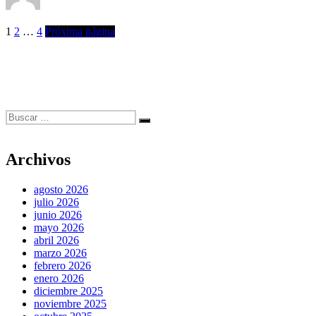
Yezugun
23 de junio de 2023
Deporte
,
Politica Estado
,
en
Provincial
,
Salud
Deja un comentario
Paginación
Página
Página
Página
Primera
1
2
…
4
Próxima página
concentración
de
de
entradas
fútbol
para
amputados
en
Buscar
Santa
Buscar
por:
Rosa
Archivos
agosto 2026
julio 2026
junio 2026
mayo 2026
abril 2026
marzo 2026
febrero 2026
enero 2026
diciembre 2025
noviembre 2025