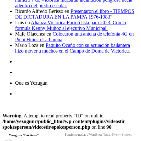
adentro del predio escolar.
Ricardo Alfredo Berisso
en
Presentaron el libro «TIEMPOS
DE DICTADURA EN LA PAMPA 1976-1983”.
Luis
en
Alianza Victorica Formó lista para 2023. Con la
formula Kenny-Muñoz al ejecutivo Municipal.
Mafe Olaechea
en
Colocaron una antena de telefonía 4G en
Pichi Huinca La Pampa
Mario Loza
en
Paquito Ocaño con su actuación bailantera
hizo mover a muchos en el Campo de Doma de Victorica.
Que es Yezugun
Que
es
Yezugun="Dar Aviso"
Funciona gracias a WordPress
Yezugun
Warning
: Attempt to read property "ID" on null in
/home/yezugunc/public_html/wp-content/plugins/videostir-
spokesperson/videostir-spokesperson.php
on line
96
Funciona gracias a WordPress
Tema: Twenty Sixteen.
Yezugun="Dar Aviso"