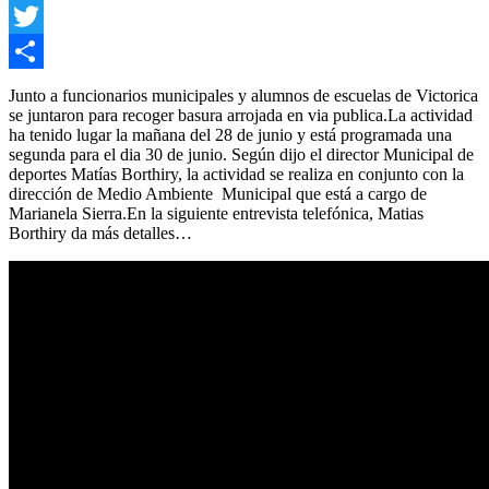
Facebook
presidente
de
Twitter
la
Agencia
Compartir
Junto a funcionarios municipales y alumnos de escuelas de Victorica
Nacional
se juntaron para recoger basura arrojada en via publica.La actividad
de
ha tenido lugar la mañana del 28 de junio y está programada una
Promoción
segunda para el dia 30 de junio. Según dijo el director Municipal de
de
deportes Matías Borthiry, la actividad se realiza en conjunto con la
la
dirección de Medio Ambiente Municipal que está a cargo de
Investigación
Marianela Sierra.
En la siguiente entrevista telefónica, Matias
Borthiry da más detalles…