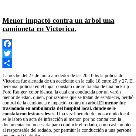
Local
,
Nacional
,
Politica Estado
,
Provincial
,
Seguridad
Deja un
en
comentario
Oficina
de
Menor impactó contra un árbol una
Defensa
camioneta en Victorica.
del
Consumidor
advierte
que
los
Facebook
comerciantes
no
Twitter
deben
Compartir
cobrar
La noche del 27 de junio alrededor de las 20:10 hs la policía de
de
Victorica fue alertada de un accidente en la calle 18 entre 25 y 27. El
más
personal policial en el lugar constató que se trataba de una pick-up
en
Ford Ranger, color blanca, la cual era conducida por un varón
compras
menor de edad, quien, por razones que se tratan de establecer, perdió
de
control de la camioneta e impactó contra un árbol.
El menor fue
solo
trasladado en ambulancia del hospital local, donde se le
un
constataron lesiones leves.
Una vez liberado del nosocomio local
pago
se le labro un acta de infracción al menor, por no contar con la
con
documentación necesaria para conducir el rodado, como así también
tarjeta.
al responsable del rodado, por permitir la conducción a una persona
que no está habilitada.