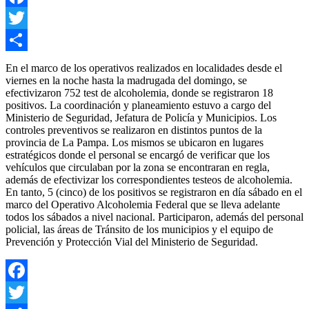
en
Facebook
caso
de
Twitter
fallas
en
Compartir
En el marco de los operativos realizados en localidades desde el
la
viernes en la noche hasta la madrugada del domingo, se
linea
efectivizaron 752 test de alcoholemia, donde se registraron 18
principal
positivos. La coordinación y planeamiento estuvo a cargo del
en
Ministerio de Seguridad, Jefatura de Policía y Municipios. Los
el
controles preventivos se realizaron en distintos puntos de la
norte
provincia de La Pampa. Los mismos se ubicaron en lugares
provincial.
estratégicos donde el personal se encargó de verificar que los
vehículos que circulaban por la zona se encontraran en regla,
además de efectivizar los correspondientes testeos de alcoholemia.
En tanto, 5 (cinco) de los positivos se registraron en día sábado en el
marco del Operativo Alcoholemia Federal que se lleva adelante
todos los sábados a nivel nacional. Participaron, además del personal
policial, las áreas de Tránsito de los municipios y el equipo de
Prevención y Protección Vial del Ministerio de Seguridad.
Facebook