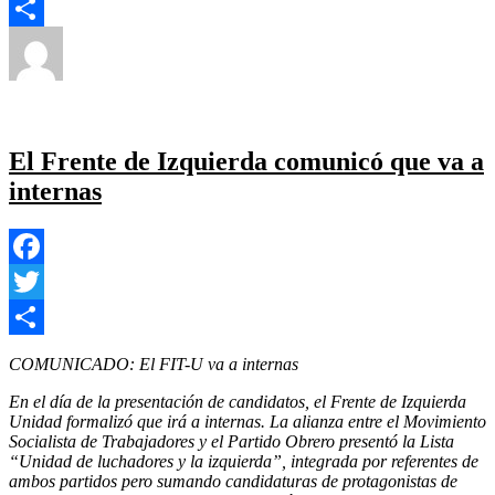
Twitter
Autor
Publicado
Categorías
Compartir
el
Yezugun
26 de junio de 2023
Accidentes
,
Corrupcion
,
Economía
,
Educacion
,
Justicia
,
Medio Ambiente
,
Politica Estado
,
en
Provincial
,
Salud
,
Seguridad
Deja un comentario
De
entre
El Frente de Izquierda comunicó que va a
mas
internas
de
700
testeos
se
registraron
Facebook
18
alcoholemias
Twitter
positivas
Compartir
durante
COMUNICADO: El FIT-U va a internas
el
fin
En el día de la presentación de candidatos, el Frente de Izquierda
de
Unidad formalizó que irá a internas. La alianza entre el Movimiento
semana.
Socialista de Trabajadores y el Partido Obrero presentó la Lista
“Unidad de luchadores y la izquierda”, integrada por referentes de
ambos partidos pero sumando candidaturas de protagonistas de