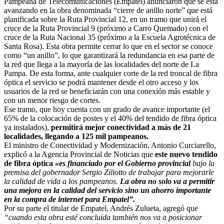
Pampeana de Telecomunicaciones (Empatel) anunciaron que se está
avanzando en la obra denominada “cierre de anillo norte” que está
planificada sobre la Ruta Provincial 12, en un tramo que unirá el
cruce de la Ruta Provincial 9 (próximo a Carro Quemado) con el
cruce de la Ruta Nacional 35 (próximo a la Escuela Agrotécnica de
Santa Rosa).
Esta obra permite cerrar lo que en el sector se conoce
como “un anillo”, lo que garantizará la redundancia en esa parte de
la red que llega a la mayoría de las localidades del norte de La
Pampa. De esta forma, ante cualquier corte de la red troncal de fibra
óptica el servicio se podrá mantener desde el otro acceso y los
usuarios de la red se beneficiarán con una conexión más estable y
con un menor riesgo de cortes.
Ese tramo, que hoy cuenta con un grado de avance importante (el
65% de la colocación de postes y el 40% del tendido de fibra óptica
ya instalados),
permitirá mejor conectividad a más de 21
localidades, llegando a 125 mil pampeanos.
El ministro de Conectividad y Modernización, Antonio Curciarello,
explicó a la Agencia Provincial de Noticias que
este nuevo tendido
de fibra óptica
«es financiado por el Gobierno provincial
bajo la
premisa del gobernador Sergio Ziliotto de trabajar para mejorarle
la calidad de vida a los pampeanos.
La obra no solo va a permitir
una mejora en la calidad del servicio sino un ahorro importante
en la compra de internet para Empatel”.
Por su parte el titular de Empatel, Andrés Zulueta, agregó que
“cuando esta obra esté concluida también nos va a posicionar