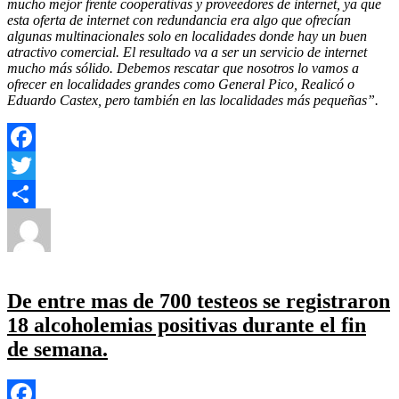
mucho mejor frente cooperativas y proveedores de internet, ya que
esta oferta de internet con redundancia era algo que ofrecían
algunas multinacionales solo en localidades donde hay un buen
atractivo comercial. El resultado va a ser un servicio de internet
mucho más sólido. Debemos rescatar que nosotros lo vamos a
ofrecer en localidades grandes como General Pico, Realicó o
Eduardo Castex, pero también en las localidades más pequeñas”.
Facebook
Twitter
Autor
Publicado
Categorías
Compartir
el
Yezugun
27 de junio de 2023
Economía
,
Politica Estado
,
en
Provincial
,
Tecnología
Deja un comentario
Instalan
otra
De entre mas de 700 testeos se registraron
linea
18 alcoholemias positivas durante el fin
de
fibra
de semana.
óptica
para
usar