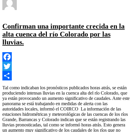
Compartir
el
Yezugun
25 de junio de 2023
Nacional
,
Politica Partidaria
,
en
Provincial
Deja un comentario
El
Frente
Confirman una importante crecida en la
de
alta cuenca del río Colorado por las
Izquierda
comunicó
lluvias.
que
va
a
internas
Facebook
Twitter
Compartir
Tal como indicaban los pronósticos publicados horas atrás, se están
produciendo intensas lluvias en la cuenca alta del río Colorado, que
ya están provocando un aumento significativo de caudales. Ante este
panorama se está trabajando en medidas de alerta con las
autoridades locales, informó el COIRCO
La información de las
estaciones hidrométricas y meteorológicas de las cuencas de los ríos
Grande, Barrancas y Colorado indican que se están registrando las
lluvias pronosticadas, tal como se informó horas atrás. Esto genera
un aumento muy significativo de los caudales de los ríos que no