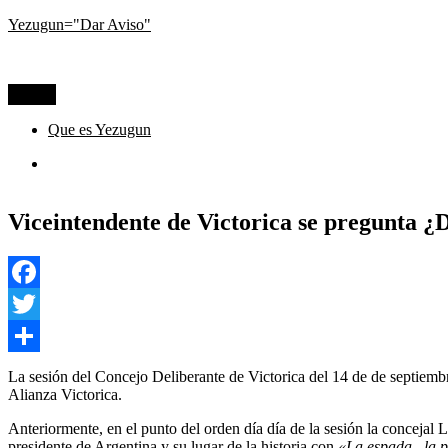
Ir
Yezugun="Dar Aviso"
al
Lo que pasa hoy, visto desde La Pampa
contenido
Menú
Que es Yezugun
Que
es
Yezugun
Viceintendente de Victorica se pregunta 
Facebook
Twitter
Compartir
La sesión del Concejo Deliberante de Victorica del 14 de de septiem
Alianza Victorica.
Anteriormente, en el punto del orden día día de la sesión la concejal
presidente de Argentina y su lugar de la historia con
«La espada , la 