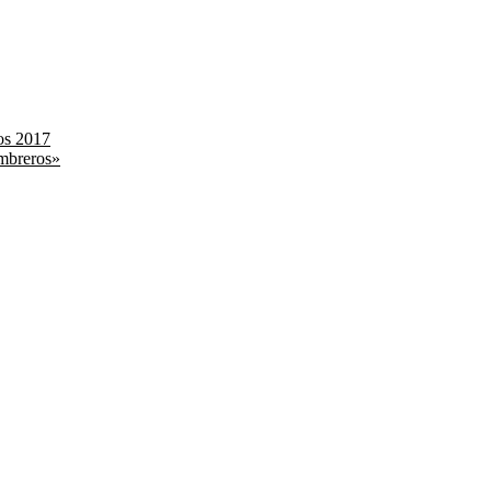
os 2017
ombreros»