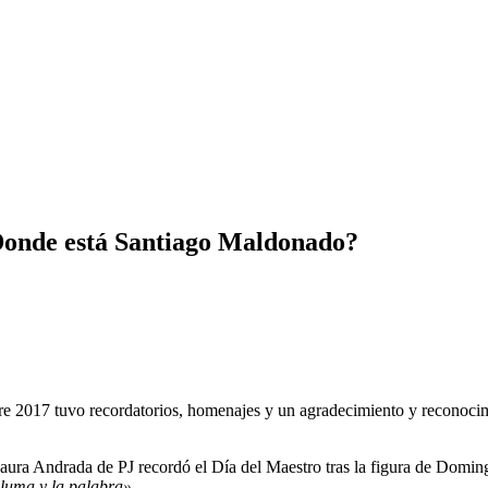
¿Donde está Santiago Maldonado?
bre 2017 tuvo recordatorios, homenajes y un agradecimiento y reconoci
 Laura Andrada de PJ recordó el Día del Maestro tras la figura de Domin
pluma y la palabra»
.