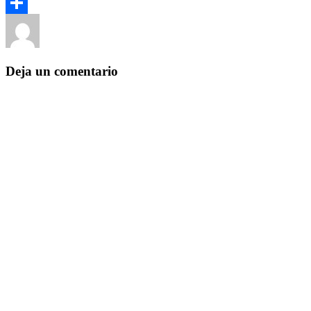
Twitter
Autor
Publicado
Categorías
Compartir
el
Yezugun
15 de septiembre de 2017
Sin categoría
Deja un comentario