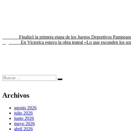
Navegación
Entrada
Anterior
Finalizó la primera etapa de los Juegos Deportivos Pampean
anterior:
Entrada
Siguiente
En Victorica estuvo la obra teatral «Lo que esconden los s
de
siguiente:
entradas
Buscar
Buscar
por:
Archivos
agosto 2026
julio 2026
junio 2026
mayo 2026
abril 2026