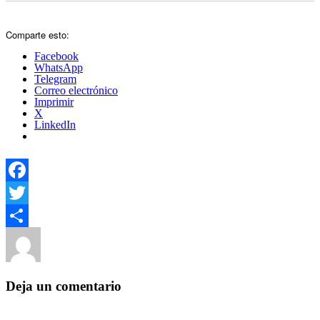
Comparte esto:
Facebook
WhatsApp
Telegram
Correo electrónico
Imprimir
X
LinkedIn
Facebook
Twitter
Autor
Publicado
Categorías
Compartir
el
Yezugun
15 de enero de 2017
Sin categoría
Deja un comentario