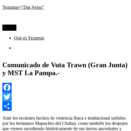
Ir
Yezugun="Dar Aviso"
al
Lo que pasa hoy, visto desde La Pampa
contenido
Menú
Que es Yezugun
Que
es
Yezugun
Comunicado de Vuta Trawn (Gran Junta)
y MST La Pampa.-
Facebook
Twitter
Compartir
Ante los recientes hechos de violencia física e institucional sufridos
por los hermanos Mapuches del Chubut, como también los despojos
que vienen sucediendo históricamente de sus tierras ancestrales y