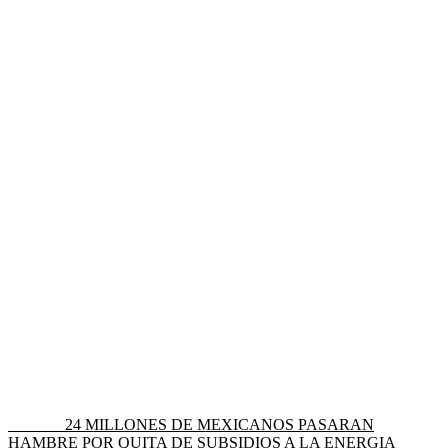
Navegación
Entrada
Anterior
24 MILLONES DE MEXICANOS PASARAN
anterior:
HAMBRE POR QUITA DE SUBSIDIOS A LA ENERGIA