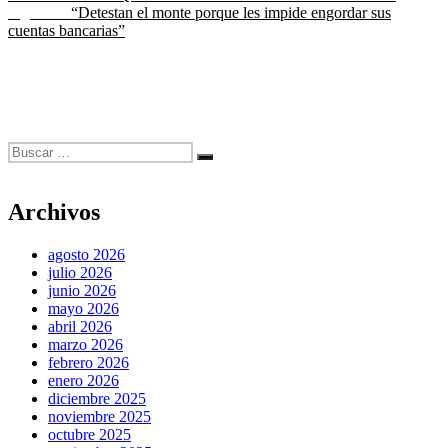
de
Entrada
Siguiente
“Detestan el monte porque les impide engordar sus
entradas
siguiente:
cuentas bancarias”
Buscar
Buscar
por:
Archivos
agosto 2026
julio 2026
junio 2026
mayo 2026
abril 2026
marzo 2026
febrero 2026
enero 2026
diciembre 2025
noviembre 2025
octubre 2025