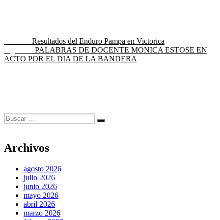
Navegación
Entrada
Anterior
Resultados del Enduro Pampa en Victorica
anterior:
Entrada
Siguiente
PALABRAS DE DOCENTE MONICA ESTOSE EN
de
siguiente:
ACTO POR EL DIA DE LA BANDERA
entradas
Buscar
Buscar
por:
Archivos
agosto 2026
julio 2026
junio 2026
mayo 2026
abril 2026
marzo 2026