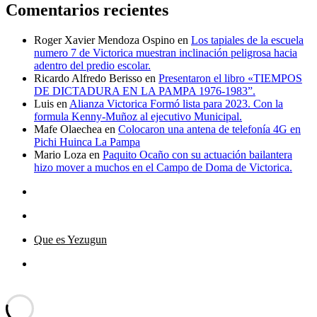
Comentarios recientes
Roger Xavier Mendoza Ospino
en
Los tapiales de la escuela
numero 7 de Victorica muestran inclinación peligrosa hacia
adentro del predio escolar.
Ricardo Alfredo Berisso
en
Presentaron el libro «TIEMPOS
DE DICTADURA EN LA PAMPA 1976-1983”.
Luis
en
Alianza Victorica Formó lista para 2023. Con la
formula Kenny-Muñoz al ejecutivo Municipal.
Mafe Olaechea
en
Colocaron una antena de telefonía 4G en
Pichi Huinca La Pampa
Mario Loza
en
Paquito Ocaño con su actuación bailantera
hizo mover a muchos en el Campo de Doma de Victorica.
Que es Yezugun
Que
es
Yezugun="Dar Aviso"
Funciona gracias a WordPress
Yezugun