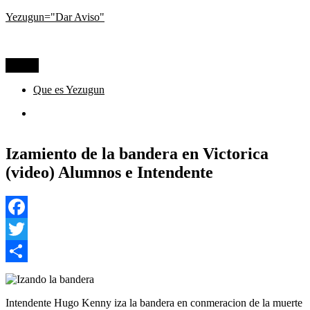
Ir
Yezugun="Dar Aviso"
al
Lo que pasa hoy, visto desde La Pampa
contenido
Menú
Que es Yezugun
Que
es
Yezugun
Izamiento de la bandera en Victorica
(video) Alumnos e Intendente
Facebook
Twitter
Compartir
Intendente Hugo Kenny iza la bandera en conmeracion de la muerte