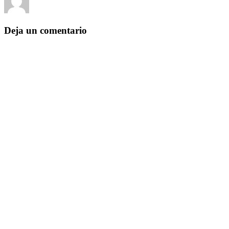
el
Yezugun
22 de junio de 2016
Sin categoría
Deja un comentario