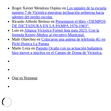
Roger Xavier Mendoza Ospino
en
Los tapiales de la escuela
numero 7 de Victorica muestran inclinación peligrosa hacia
adentro del predio escolar.
Ricardo Alfredo Berisso
en
Presentaron el libro «TIEMPOS
DE DICTADURA EN LA PAMPA 1976-1983”.
Luis
en
Alianza Victorica Formó lista para 2023. Con la
formula Kenny-Muñoz al ejecutivo Municipal.
Mafe Olaechea
en
Colocaron una antena de telefonía 4G en
Pichi Huinca La Pampa
Mario Loza
en
Paquito Ocaño con su actuación bailantera
hizo mover a muchos en el Campo de Doma de Victorica.
Que es Yezugun
Que
es
Yezugun="Dar Aviso"
Funciona gracias a WordPress
Yezugun