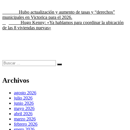
Navegación
Entrada
Anterior
Hubo actualización y aumento de tasas y “derechos”
anterior:
municipales en Victorica para el 2026.
de
Entrada
Siguiente
Hugo Kenny: «Ya hablamos para coordinar la ubicación
entradas
siguiente:
de las 8 viviendas nuevas»
Buscar
Buscar
por:
Archivos
agosto 2026
julio 2026
junio 2026
mayo 2026
abril 2026
marzo 2026
febrero 2026
enero 2026