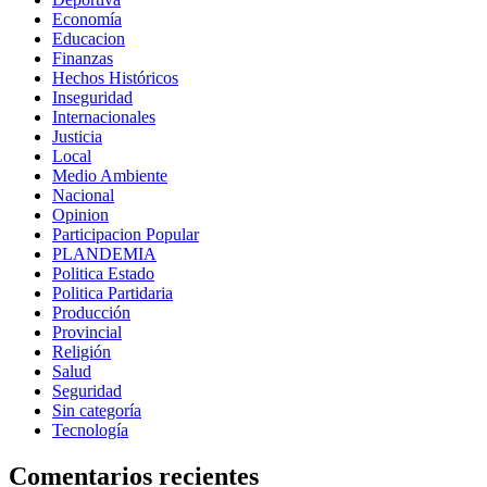
Economía
Educacion
Finanzas
Hechos Históricos
Inseguridad
Internacionales
Justicia
Local
Medio Ambiente
Nacional
Opinion
Participacion Popular
PLANDEMIA
Politica Estado
Politica Partidaria
Producción
Provincial
Religión
Salud
Seguridad
Sin categoría
Tecnología
Comentarios recientes