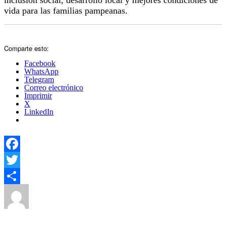
vida para las familias pampeanas.
Comparte esto:
Facebook
WhatsApp
Telegram
Correo electrónico
Imprimir
X
LinkedIn
Facebook
Twitter
Autor
Publicado
Categorías
Compartir
el
Yezugun
27 de febrero de 2026
Local
,
Politica Estado
,
Provincial