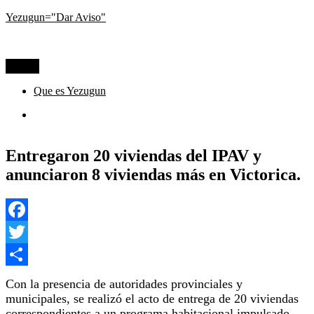
Ir
Yezugun="Dar Aviso"
al
Lo que pasa hoy, visto desde La Pampa
contenido
Menú
Que es Yezugun
Que
es
Yezugun
Entregaron 20 viviendas del IPAV y
anunciaron 8 viviendas más en Victorica.
Facebook
Twitter
Compartir
Con la presencia de autoridades provinciales y
municipales, se realizó el acto de entrega de 20 viviendas
correspondientes a un programa habitacional impulsado