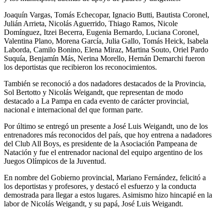
Joaquín Vargas, Tomás Echecopar, Ignacio Butti, Bautista Coronel,
Julián Arrieta, Nicolás Aguerrido, Thiago Ramos, Nicole
Domínguez, Itzei Becerra, Eugenia Bernardo, Luciana Coronel,
Valentina Plano, Morena García, Julia Gallo, Tomás Heick, Isabela
Laborda, Camilo Bonino, Elena Miraz, Martina Souto, Oriel Pardo
Suquía, Benjamín Más, Nerina Morello, Hernán Demarchi fueron
los deportistas que recibieron los reconocimientos.
También se reconoció a dos nadadores destacados de la Provincia,
Sol Bertotto y Nicolás Weigandt, que representan de modo
destacado a La Pampa en cada evento de carácter provincial,
nacional e internacional del que forman parte.
Por último se entregó un presente a José Luis Weigandt, uno de los
entrenadores más reconocidos del país, que hoy entrena a nadadores
del Club All Boys, es presidente de la Asociación Pampeana de
Natación y fue el entrenador nacional del equipo argentino de los
Juegos Olímpicos de la Juventud.
En nombre del Gobierno provincial, Mariano Fernández, felicitó a
los deportistas y profesores, y destacó el esfuerzo y la conducta
demostrada para llegar a estos lugares. Asimismo hizo hincapié en la
labor de Nicolás Weigandt, y su papá, José Luis Weigandt.