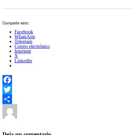
Comparte esto:
Facebook
WhatsApp
Telegram
Correo electrónico
Imprimir
X
LinkedIn
Facebook
Twitter
Autor
Publicado
Categorías
Compartir
el
Yezugun
10 de enero de 2019
10 de enero de 2019
Deportiva
,
Politica Estado
,
Provincial
Deja un comentario