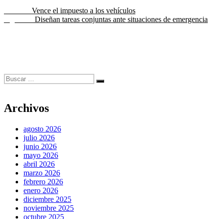
Navegación
Entrada
Anterior
Vence el impuesto a los vehículos
anterior:
Entrada
Siguiente
Diseñan tareas conjuntas ante situaciones de emergencia
de
siguiente:
entradas
Buscar
Buscar
por:
Archivos
agosto 2026
julio 2026
junio 2026
mayo 2026
abril 2026
marzo 2026
febrero 2026
enero 2026
diciembre 2025
noviembre 2025
octubre 2025