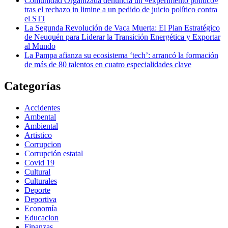
Comunidad Organizada denuncia un «experimento político»
tras el rechazo in limine a un pedido de juicio político contra
el STJ
La Segunda Revolución de Vaca Muerta: El Plan Estratégico
de Neuquén para Liderar la Transición Energética y Exportar
al Mundo
La Pampa afianza su ecosistema ‘tech’: arrancó la formación
de más de 80 talentos en cuatro especialidades clave
Categorías
Accidentes
Ambental
Ambiental
Artistico
Corrupcion
Corrupción estatal
Covid 19
Cultural
Culturales
Deporte
Deportiva
Economía
Educacion
Finanzas