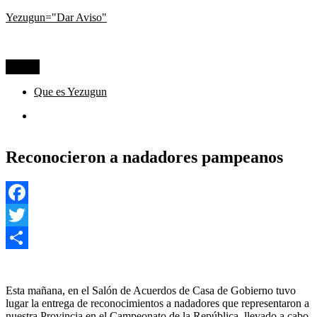
Ir
Yezugun="Dar Aviso"
al
Lo que pasa hoy, visto desde La Pampa
contenido
Menú
Que es Yezugun
Que
es
Yezugun
Reconocieron a nadadores pampeanos
Facebook
Twitter
Compartir
Esta mañana, en el Salón de Acuerdos de Casa de Gobierno tuvo
lugar la entrega de reconocimientos a nadadores que representaron a
nuestra Provincia en el Campeonato de la República, llevado a cabo