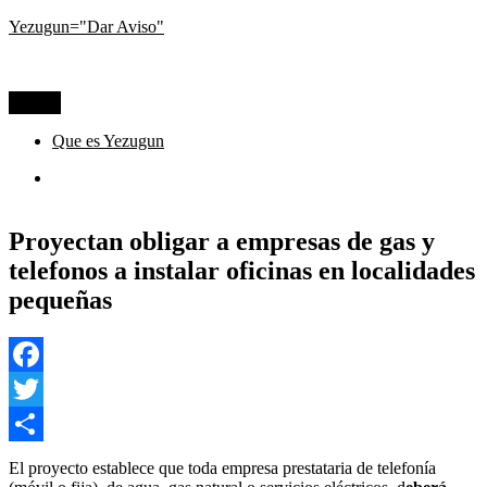
Ir
Yezugun="Dar Aviso"
al
Lo que pasa hoy, visto desde La Pampa
contenido
Menú
Que es Yezugun
Que
es
Yezugun
Proyectan obligar a empresas de gas y
telefonos a instalar oficinas en localidades
pequeñas
Facebook
Twitter
Compartir
El proyecto establece que toda empresa prestataria de telefonía