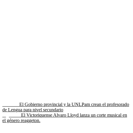
Navegación
Entrada
Anterior
El Gobierno provincial y la UNLPam crean el profesorado
anterior:
de Lengua para nivel secundario
de
Entrada
Siguiente
El Victoriquense Alvaro Lloyd lanza un corte musical en
entradas
siguiente:
el género reaggeton.