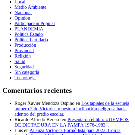
Local
Medio Ambiente
Nacional
Opinion
Participacion Popular
PLANDEMIA
Politica Estado
Politica Partidaria
Producción
Provincial
Religión
Salud
Seguridad
Sin categoría
Tecnología
Comentarios recientes
Roger Xavier Mendoza Ospino
en
Los tapiales de la escuela
numero 7 de Victorica muestran inclinación peligrosa hacia
adentro del predio escolar.
Ricardo Alfredo Berisso
en
Presentaron el libro «TIEMPOS
DE DICTADURA EN LA PAMPA 1976-1983”.
Luis
en
Alianza Victorica Formó lista para 2023. Con la