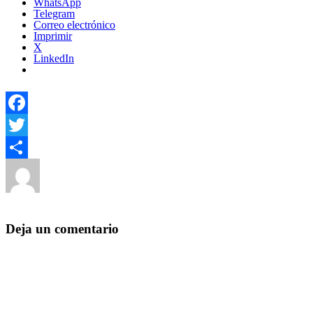
WhatsApp
Telegram
Correo electrónico
Imprimir
X
LinkedIn
Facebook
Twitter
Autor
Publicado
Categorí
Compartir
el
Yezugun
25 de febrero de 2017
25 de febrero de 2017
Sin
categoría
Deja un comentario