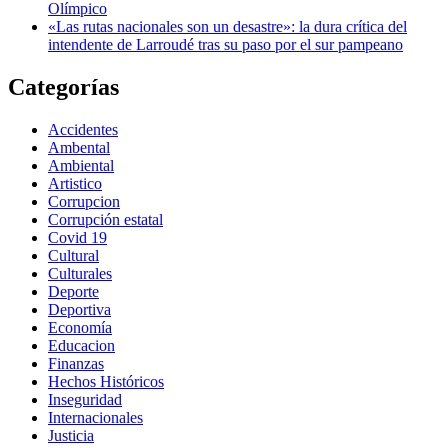
Olímpico
«Las rutas nacionales son un desastre»: la dura crítica del
intendente de Larroudé tras su paso por el sur pampeano
Categorías
Accidentes
Ambental
Ambiental
Artistico
Corrupcion
Corrupción estatal
Covid 19
Cultural
Culturales
Deporte
Deportiva
Economía
Educacion
Finanzas
Hechos Históricos
Inseguridad
Internacionales
Justicia