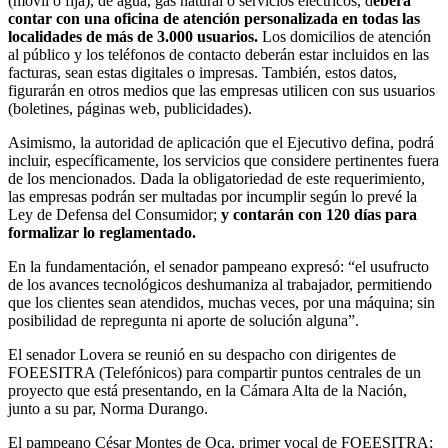
(móvil o fija), de agua, gas natural o servicios eléctricos, d
eberá
contar con una oficina de atención personalizada en todas las
localidades de más de 3.000 usuarios.
Los domicilios de atención
al público y los teléfonos de contacto deberán estar incluidos en las
facturas, sean estas digitales o impresas. También, estos datos,
figurarán en otros medios que las empresas utilicen con sus usuarios
(boletines, páginas web, publicidades).
Asimismo, la autoridad de aplicación que el Ejecutivo defina, podrá
incluir, específicamente, los servicios que considere pertinentes fuera
de los mencionados. Dada la obligatoriedad de este requerimiento,
las empresas podrán ser multadas por incumplir según lo prevé la
Ley de Defensa del Consumidor;
y contarán con 120 días para
formalizar lo reglamentado.
En la fundamentación, el senador pampeano expresó: “el usufructo
de los avances tecnológicos deshumaniza al trabajador, permitiendo
que los clientes sean atendidos, muchas veces, por una máquina; sin
posibilidad de repregunta ni aporte de solución alguna”.
El senador Lovera se reunió en su despacho con dirigentes de
FOEESITRA (Telefónicos) para compartir puntos centrales de un
proyecto que está presentando, en la Cámara Alta de la Nación,
junto a su par, Norma Durango.
El pampeano César Montes de Oca, primer vocal de FOEESITRA;