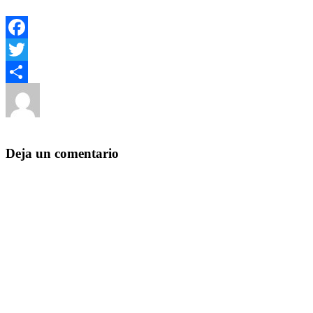
Facebook
Twitter
Autor
Publicado
Categorí
Compartir
el
Yezugun
13 de febrero de 2017
13 de febrero de 2017
Sin
categoría
Deja un comentario