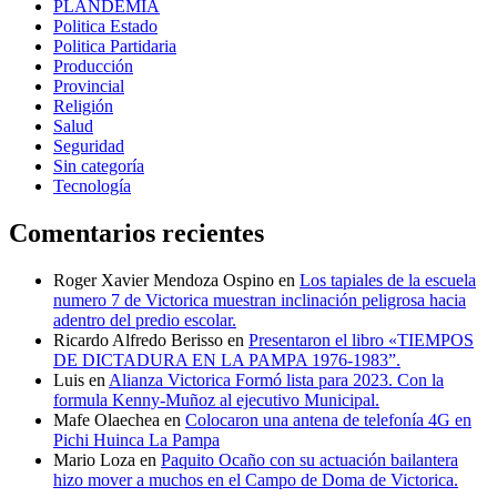
PLANDEMIA
Politica Estado
Politica Partidaria
Producción
Provincial
Religión
Salud
Seguridad
Sin categoría
Tecnología
Comentarios recientes
Roger Xavier Mendoza Ospino
en
Los tapiales de la escuela
numero 7 de Victorica muestran inclinación peligrosa hacia
adentro del predio escolar.
Ricardo Alfredo Berisso
en
Presentaron el libro «TIEMPOS
DE DICTADURA EN LA PAMPA 1976-1983”.
Luis
en
Alianza Victorica Formó lista para 2023. Con la
formula Kenny-Muñoz al ejecutivo Municipal.
Mafe Olaechea
en
Colocaron una antena de telefonía 4G en
Pichi Huinca La Pampa
Mario Loza
en
Paquito Ocaño con su actuación bailantera
hizo mover a muchos en el Campo de Doma de Victorica.