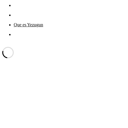
Que es Yezugun
Que
es
Yezugun="Dar Aviso"
Funciona gracias a WordPress
Yezugun