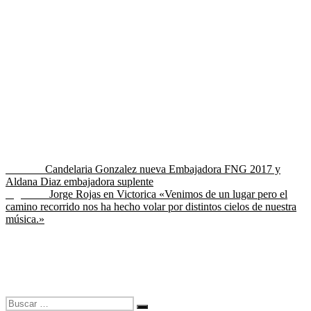
Navegación
Entrada
Anterior
Candelaria Gonzalez nueva Embajadora FNG 2017 y
anterior:
Aldana Diaz embajadora suplente
de
Entrada
Siguiente
Jorge Rojas en Victorica «Venimos de un lugar pero el
entradas
siguiente:
camino recorrido nos ha hecho volar por distintos cielos de nuestra
música.»
Buscar