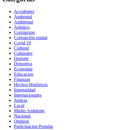
Accidentes
Ambental
Ambiental
Artistico
Corrupcion
Corrupción estatal
Covid 19
Cultural
Culturales
Deporte
Deportiva
Economía
Educacion
Finanzas
Hechos Históricos
Inseguridad
Internacionales
Justicia
Local
Medio Ambiente
Nacional
Opinion
Participacion Popular