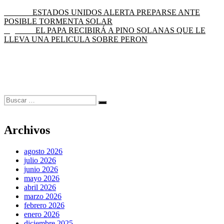
Navegación
Entrada
Anterior
ESTADOS UNIDOS ALERTA PREPARSE ANTE
anterior:
POSIBLE TORMENTA SOLAR
de
Entrada
Siguiente
EL PAPA RECIBIRÁ A PINO SOLANAS QUE LE
entradas
siguiente:
LLEVA UNA PELICULA SOBRE PERON
Buscar
Buscar
por:
Archivos
agosto 2026
julio 2026
junio 2026
mayo 2026
abril 2026
marzo 2026
febrero 2026
enero 2026
diciembre 2025