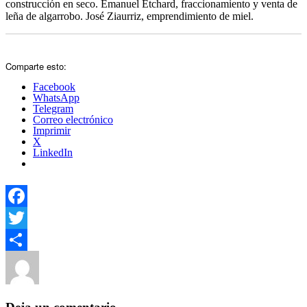
construcción en seco. Emanuel Etchard, fraccionamiento y venta de
leña de algarrobo. José Ziaurriz, emprendimiento de miel.
Comparte esto:
Facebook
WhatsApp
Telegram
Correo electrónico
Imprimir
X
LinkedIn
Facebook
Twitter
Autor
Publicado
Categorías
Compartir
el
Yezugun
14 de octubre de 2016
Sin categoría