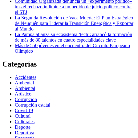
Comunidad Organizada denuncia un «experimento político»
tras el rechazo in limine a un pedido de juicio político contra
el STJ
La Segunda Revolución de Vaca Muerta: El Plan Estratégico
de Neuquén para Liderar la Transición Energética y Exportar
al Mundo
La Pampa afianza su ecosistema ‘tech’: arrancó la formación
de más de 80 talentos en cuatro especialidades clave
Más de 550 jóvenes en el encuentro del Circuito Pampeano
Olímpico
Categorías
Accidentes
Ambental
Ambiental
Artistico
Corrupcion
Corrupción estatal
Covid 19
Cultural
Culturales
Deporte
Deportiva