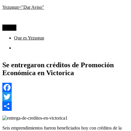
Ir
Yezugun="Dar Aviso"
al
Lo que pasa hoy, visto desde La Pampa
contenido
Menú
Que es Yezugun
Que
es
Yezugun
Se entregaron créditos de Promoción
Económica en Victorica
Facebook
Twitter
Compartir
Seis emprendimientos fueron beneficiados hoy con créditos de la