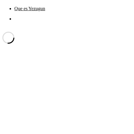
Que es Yezugun
Que
es
Yezugun="Dar Aviso"
Funciona gracias a WordPress
Yezugun