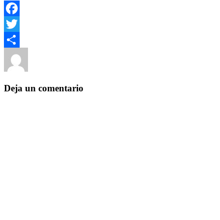
Facebook
Twitter
Autor
Publicado
Categorías
Compartir
el
Yezugun
20 de mayo de 2016
Sin categoría
Deja un comentario