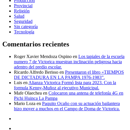
Producción
Provincial
Religión
Salud
Seguridad
Sin categoría
Tecnología
Comentarios recientes
Roger Xavier Mendoza Ospino
en
Los tapiales de la escuela
numero 7 de Victorica muestran inclinación peligrosa hacia
adentro del predio escolar.
Ricardo Alfredo Berisso
en
Presentaron el libro «TIEMPOS
DE DICTADURA EN LA PAMPA 1976-1983”.
Luis
en
Alianza Victorica Formó lista para 2023. Con la
formula Kenny-Muñoz al ejecutivo Municipal.
Mafe Olaechea
en
Colocaron una antena de telefonía 4G en
Pichi Huinca La Pampa
Mario Loza
en
Paquito Ocaño con su actuación bailantera
hizo mover a muchos en el Campo de Doma de Victorica.