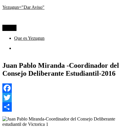
Ir
Yezugun="Dar Aviso"
al
Lo que pasa hoy, visto desde La Pampa
contenido
Menú
Que es Yezugun
Que
es
Yezugun
Juan Pablo Miranda -Coordinador del
Consejo Deliberante Estudiantil-2016
Facebook
Twitter
Compartir