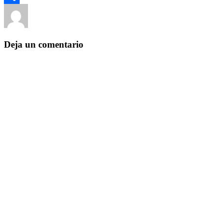
Autor
Publicado
Categorías
Compartir
el
Yezugun
9 de febrero de 2016
Sin categoría
Deja un comentario