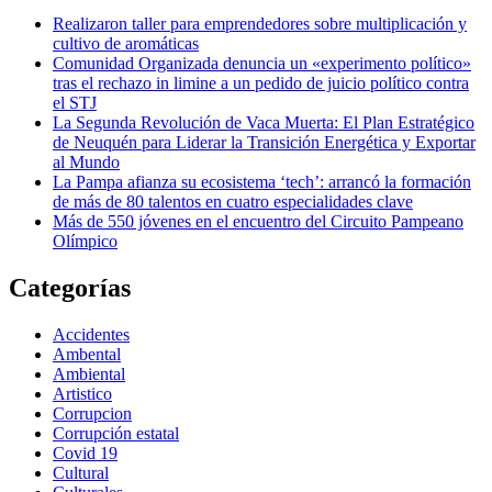
Realizaron taller para emprendedores sobre multiplicación y
cultivo de aromáticas
Comunidad Organizada denuncia un «experimento político»
tras el rechazo in limine a un pedido de juicio político contra
el STJ
La Segunda Revolución de Vaca Muerta: El Plan Estratégico
de Neuquén para Liderar la Transición Energética y Exportar
al Mundo
La Pampa afianza su ecosistema ‘tech’: arrancó la formación
de más de 80 talentos en cuatro especialidades clave
Más de 550 jóvenes en el encuentro del Circuito Pampeano
Olímpico
Categorías
Accidentes
Ambental
Ambiental
Artistico
Corrupcion
Corrupción estatal
Covid 19
Cultural