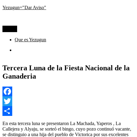
Ir
Yezugun="Dar Aviso"
al
Lo que pasa hoy, visto desde La Pampa
contenido
Menú
Que es Yezugun
Que
es
Yezugun
Tercera Luna de la Fiesta Nacional de la
Ganaderia
Facebook
Twitter
Compartir
En esta tercera luna se presentaron La Machada, Yaperos , La
Callejera y Alyaju, se sorteó el bingo, cuyo pozo continuó vacante,
se distinguio a una hija del pueblo de Victorica por sus excelentes