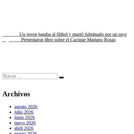
Navegación
Entrada
Anterior
Un joven jugaba al fútbol y murió fulminado por un rayo
anterior:
Entrada
Siguiente
Presentaron libro sobre el Cacique Mariano Rosas
de
siguiente:
entradas
Buscar
Buscar
por:
Archivos
agosto 2026
julio 2026
junio 2026
mayo 2026
abril 2026
marzo 2026