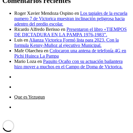
Comentarios recientes
Roger Xavier Mendoza Ospino
en
Los tapiales de la escuela
numero 7 de Victorica muestran inclinación peligrosa hacia
adentro del predio escolar.
Ricardo Alfredo Berisso
en
Presentaron el libro «TIEMPOS
DE DICTADURA EN LA PAMPA 1976-1983”.
Luis
en
Alianza Victorica Formó lista para 2023. Con la
formula Kenny-Muñoz al ejecutivo Municipal.
Mafe Olaechea
en
Colocaron una antena de telefonía 4G en
Pichi Huinca La Pampa
Mario Loza
en
Paquito Ocaño con su actuación bailantera
hizo mover a muchos en el Campo de Doma de Victorica.
Que es Yezugun
Que
es
Yezugun="Dar Aviso"
Funciona gracias a WordPress
Yezugun