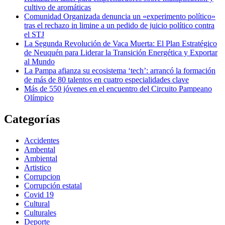
cultivo de aromáticas
Comunidad Organizada denuncia un «experimento político»
tras el rechazo in limine a un pedido de juicio político contra
el STJ
La Segunda Revolución de Vaca Muerta: El Plan Estratégico
de Neuquén para Liderar la Transición Energética y Exportar
al Mundo
La Pampa afianza su ecosistema ‘tech’: arrancó la formación
de más de 80 talentos en cuatro especialidades clave
Más de 550 jóvenes en el encuentro del Circuito Pampeano
Olímpico
Categorías
Accidentes
Ambental
Ambiental
Artistico
Corrupcion
Corrupción estatal
Covid 19
Cultural
Culturales
Deporte