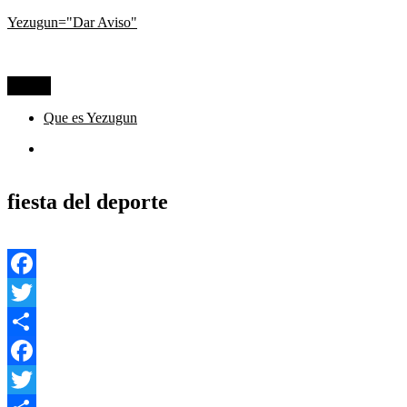
Ir
Yezugun="Dar Aviso"
al
Lo que pasa hoy, visto desde La Pampa
contenido
Menú
Que es Yezugun
Que
es
Yezugun
fiesta del deporte
Facebook
Twitter
Compartir
Facebook